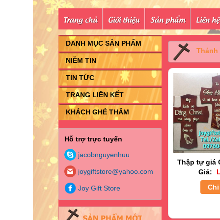
Trang chủ
Giới thiệu
Sản phẩm
Liên hệ
DANH MỤC SẢN PHẨM
Thánh 
NIỀM TIN
TIN TỨC
TRANG LIÊN KẾT
KHÁCH GHÉ THĂM
Hỗ trợ trực tuyến
jacobnguyenhuu
Thập tự giá 
joygiftstore@yahoo.com
Giá:
L
Chi 
Joy Gift Store