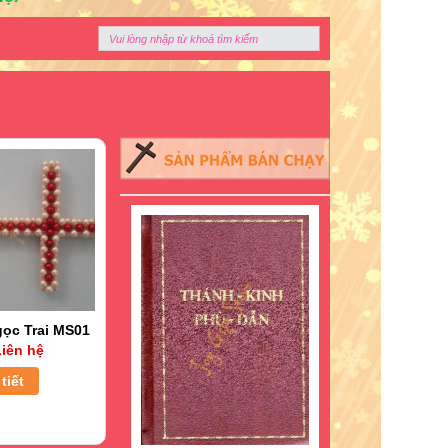
ọc Trai MS01
iên hệ
tiết