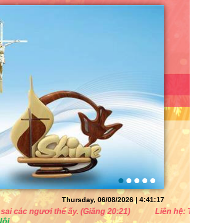
Thursday, 06/08/2026 | 4:41:19
 ấy. (Giăng 20:21)
Liên hệ: Tel./SMS/Zalo/Viber: 0976
Cửa hà