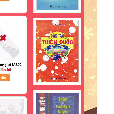
ang trí MS02
iên hệ
tiết