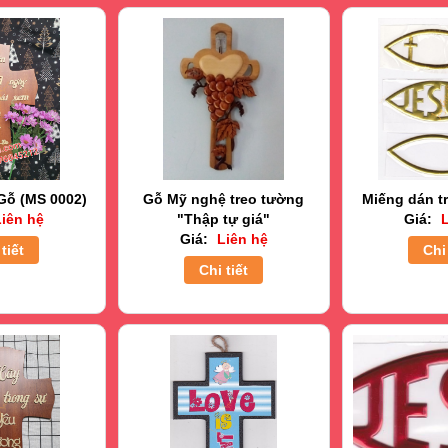
Gỗ (MS 0002)
Gỗ Mỹ nghệ treo tường
Miếng dán tr
iên hệ
"Thập tự giá"
Giá:
L
Giá:
Liên hệ
tiết
Chi 
Chi tiết