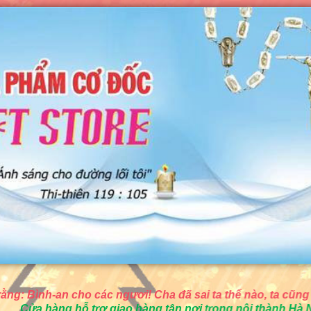
các ngươi! Cha đã sai ta thể nào, ta cũng sai các ngươi thể
trợ giao hàng 
tận 
nơi trong nội thành Hà Nội