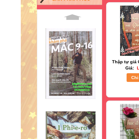
Thập tự giá 
Giá:
L
Chi 