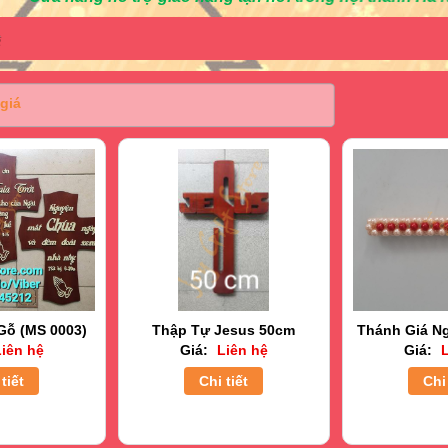
giá
Gỗ (MS 0003)
Thập Tự Jesus 50cm
Thánh Giá Ng
iên hệ
Giá:
Liên hệ
Giá:
L
tiết
Chi tiết
Chi 