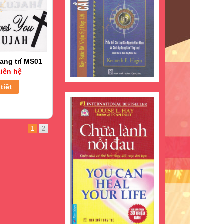
ang trí MS01
iên hệ
tiết