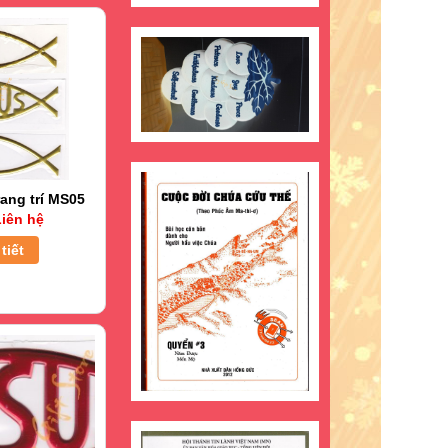
ang trí MS05
iên hệ
tiết