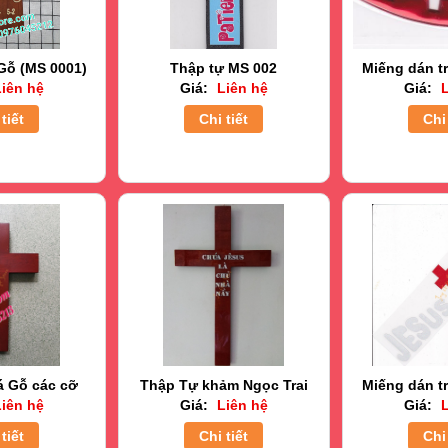
Gỗ (MS 0001)
Thập tự MS 002
Miếng dán tr
iên hệ
Giá:
Liên hệ
Giá:
L
tiết
Chi tiết
Chi 
á Gỗ các cỡ
Thập Tự khảm Ngọc Trai
Miếng dán tr
iên hệ
Giá:
Liên hệ
Giá:
L
tiết
Chi tiết
Chi 