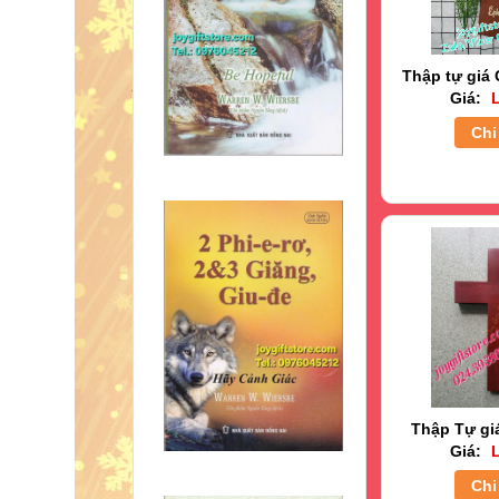
Thập tự giá 
Giá:
L
Chi 
Thập Tự gi
Giá:
L
Chi 