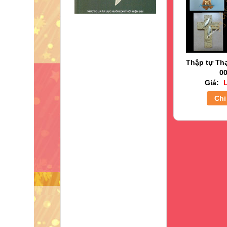
Thập tự Th
00
Giá:
L
Chi 