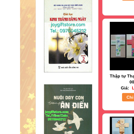
Thập tự Th
00
Giá:
L
Chi 