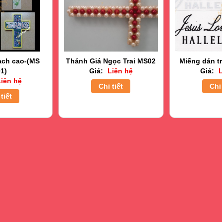
ạch cao-(MS
Thánh Giá Ngọc Trai MS02
Miếng dán tr
1)
Giá:
Liên hệ
Giá:
L
iên hệ
Chi tiết
Chi 
tiết