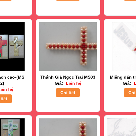
ạch cao-(MS
Thánh Giá Ngọc Trai MS03
Miếng dán tr
2)
Giá:
Liên hệ
Giá:
L
iên hệ
Chi tiết
Chi 
tiết