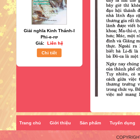
Giải nghĩa Kinh Thánh-I
Phi-e-rơ
Giá:
Liên hệ
Chi tiết
Trang chủ
Giới thiệu
Sản phẩm
Tuyển dụng
COPYRIGHT