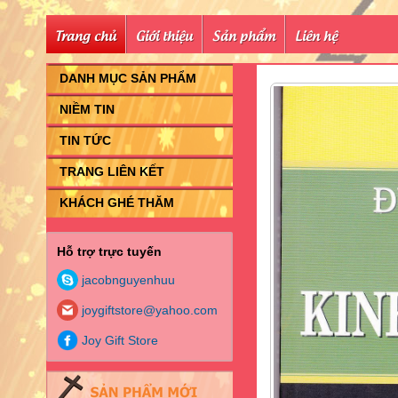
Trang chủ
Giới thiệu
Sản phẩm
Liên hệ
DANH MỤC SẢN PHẨM
NIỀM TIN
TIN TỨC
TRANG LIÊN KẾT
KHÁCH GHÉ THĂM
Hỗ trợ trực tuyến
jacobnguyenhuu
joygiftstore@yahoo.com
Joy Gift Store