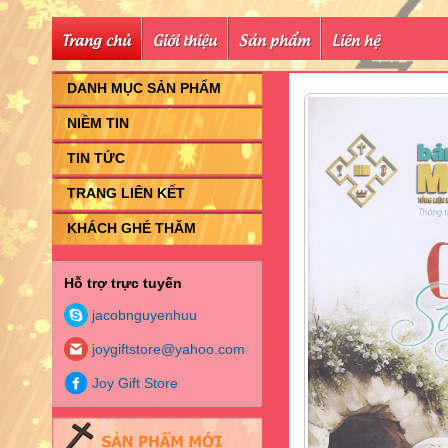
Trang chủ
Giới thiệu
Sản phẩm
Liên hệ
DANH MỤC SẢN PHẨM
NIỀM TIN
TIN TỨC
TRANG LIÊN KẾT
KHÁCH GHÉ THĂM
Hỗ trợ trực tuyến
jacobnguyenhuu
joygiftstore@yahoo.com
Joy Gift Store