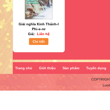
Giải nghĩa Kinh Thánh-I
Phi-e-rơ
Giá:
Liên hệ
Chi tiết
Trang chủ
Giới thiệu
Sản phẩm
Tuyển dụng
COPYRIGHT
Lượt